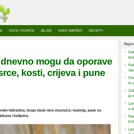
TA
VOĆE I POVRĆE
BILJKE
KAKO SMRŠATI
RECEPTI
Najno
Kak
bez
ive dnevno mogu da oporave
Kak
rce, kosti, crijeva i pune
sta
Ove
ih 
Zaš
je 
Lju
a d
jenim hidratima, imaju nizak nivo masnoća i kalorija, pune su
lakana i kalijuma.
Nam
EV
Lju