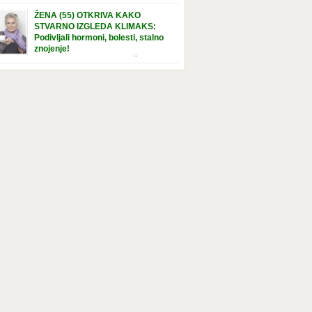
e […]
nuta u hraniteljskoj porodici. Sada, u svojoj 5.
ŽENA (55) OTKRIVA KAKO
ni, dočekala je momenat usvajanja, kada će
STVARNO IZGLEDA KLIMAKS:
ti novu, stalnu porodicu. Ovaj dan je bio
Podivljali hormoni, bolesti, stalno
a poseban za djevojčicu i njenu novu
znojenje!
dicu, ali je uskoro postao još čarobniji,
“Bila sam slomljena, naslušala sam
aljujući socijalnom radniku koji poznaje
 tome da ću uskoro izgledati kao da imam
el. Njenoj novoj porodici je […]
t godina više, i kako je to težak period u
tu žene, podloga za mnoge bolesti, gotovo da
 lijeka”, priča Violeta. “Kada sam napunila
odina, osjetila sam da mi je menopauze ne
 bliža, nego da već “kuca […]