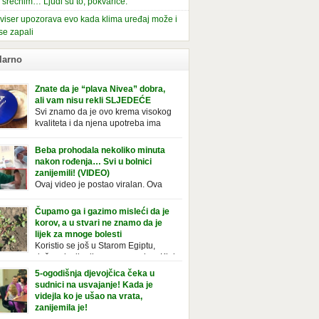
i srećnim… Ljudi su to, pokvariće.
viser upozorava evo kada klima uređaj može i
se zapali
larno
Znate da je “plava Nivea” dobra,
ali vam nisu rekli SLJEDEĆE
Svi znamo da je ovo krema visokog
kvaliteta i da njena upotreba ima
mnoge prednosti, ali da li ste znali
deće o njoj. Nivea krema u klasičnoj, plavoj
Beba prohodala nekoliko minuta
ji, prepoznatljivog mirisa i jednostavne
nakon rođenja… Svi u bolnici
ule, jeste nezamenljiv inventar u kupatilima i
zanijemili! (VIDEO)
araca i žena. Mnogi ljudi se ne odvajaju od
Ovaj video je postao viralan. Ova
 pa je čak nose sa […]
beba iz Brazila pokazuje svoje prve
ke. To je mnoge nasmijalo. Ovaj video je baš
Čupamo ga i gazimo misleći da je
ičan. Ne viđamo baš često ovakve korake
korov, a u stvari ne znamo da je
novorođenih beba. Video je snimila babica,
lijek za mnoge bolesti
ledalo ga je preko 80 miliona ljudi. Ove
Koristio se još u Starom Egiptu,
ce su ostale u čudu nakon što su vidjeli kako
duže od milenijuma se uzgaja u Kini
 želi […]
iji, Francuzi od njega prave različita
5-ogodišnja djevojčica čeka u
icionalna jela i čorbe… Jedino mi gazimo po
sudnici na usvajanje! Kada je
u, čupamo ga i bacamo kao korov! Tušt je
videjla ko je ušao na vrata,
ogodišnji, ali vrlo uporan “korov” koji, ka­da
zanijemila je!
se jednom nastani u bašti ili dvorištu, teško
Od kako je bila beba, Daniel je bila