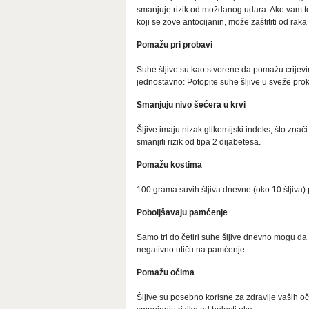
smanjuje rizik od moždanog udara. Ako vam to 
koji se zove antocijanin, može zaštititi od raka
Pomažu pri probavi
Suhe šljive su kao stvorene da pomažu crijevim
jednostavno: Potopite suhe šljive u sveže prok
Smanjuju nivo šećera u krvi
Šljive imaju nizak glikemijski indeks, što zna
smanjiti rizik od tipa 2 dijabetesa.
Pomažu kostima
100 grama suvih šljiva dnevno (oko 10 šljiva) 
Poboljšavaju pamćenje
Samo tri do četiri suhe šljive dnevno mogu da 
negativno utiču na pamćenje.
Pomažu očima
Šljive su posebno korisne za zdravlje vaših oč