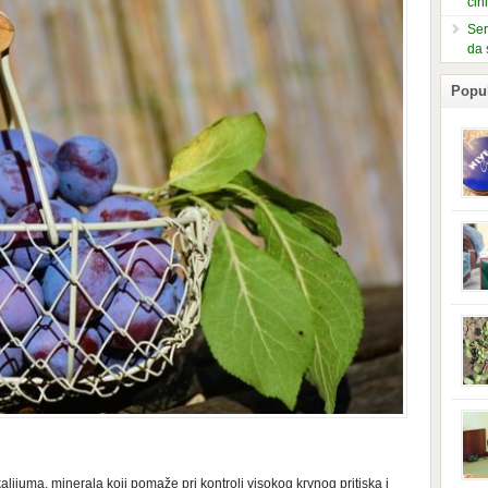
čin
Ser
da 
Popu
slje
kuti
form
mušk
nje,
kora
neob
kod 
preg
babi
beba
i Ind
trad
njem
jedn
nam 
alijuma, minerala koji pomaže pri kontroli visokog krvnog pritiska i