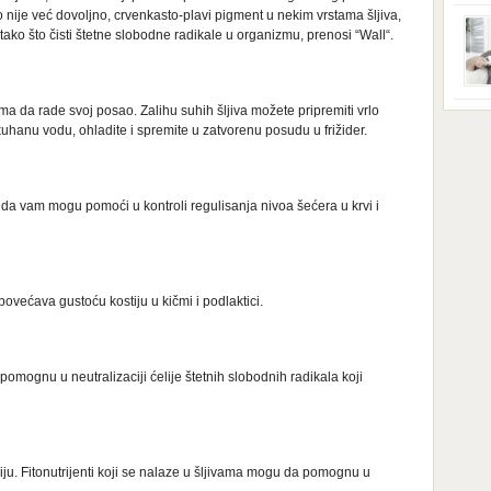
ga s
nije već dovoljno, crvenkasto-plavi pigment u nekim vrstama šljiva,
zbri
godi
 tako što čisti štetne slobodne radikale u organizmu, prenosi “Wall“.
dobi
veom
poro
zahv
a da rade svoj posao. Zalihu suhih šljiva možete pripremiti vrlo
se o
Dani
dese
uhanu vodu, ohladite i spremite u zatvorenu posudu u frižider.
živo
nema
48 g
samo
či da vam mogu pomoći u kontroli regulisanja nivoa šećera u krvi i
povećava gustoću kostiju u kičmi i podlaktici.
pomognu u neutralizaciji ćelije štetnih slobodnih radikala koji
iju. Fitonutrijenti koji se nalaze u šljivama mogu da pomognu u