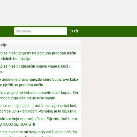
vije
o se riješiti plijesni na potpuno prirodan način
 štetnih hemikalija
o se riješiti i spriječiti pojavu vlage u kući ili
nu
 godine je prava najezda smrdibuba: Evo kako
se riješiti na prirodan način
to ove godine trebate napraviti kiseli kupus: On
mnogo toga više od ukusne salate
di se ne mijenjaju – Loši će zauvijek ostati loši,
obri će uvijek biti dobri: Psiholog je to objasnio
irnica koja oporavlja štitnu žlijezdu, žuč i jetru:
O KAKO SE KORISTI!
dima nikad ne otkrivaj koga voliš, gdje ideš, šta