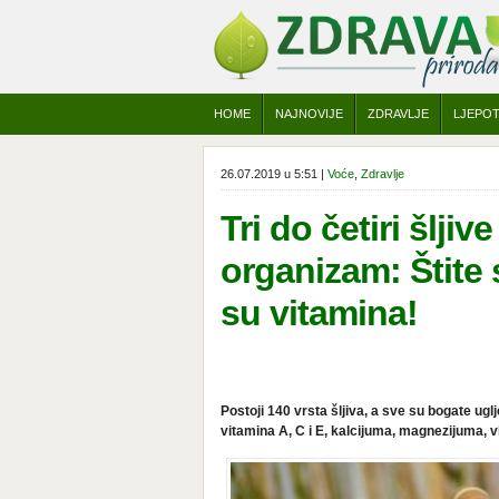
HOME
NAJNOVIJE
ZDRAVLJE
LJEPO
26.07.2019 u 5:51 |
Voće
,
Zdravlje
Tri do četiri šlj
organizam: Štite s
su vitamina!
Postoji 140 vrsta šljiva, a sve su bogate ugl
vitamina A, C i E, kalcijuma, magnezijuma, v