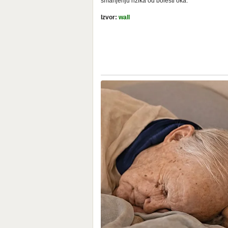
smanjenju rizika od bolesti oka.
Izvor:
wall