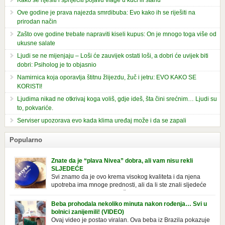
Ove godine je prava najezda smrdibuba: Evo kako ih se riješiti na
prirodan način
Zašto ove godine trebate napraviti kiseli kupus: On je mnogo toga više od
ukusne salate
Ljudi se ne mijenjaju – Loši će zauvijek ostati loši, a dobri će uvijek biti
dobri: Psiholog je to objasnio
Namirnica koja oporavlja štitnu žlijezdu, žuč i jetru: EVO KAKO SE
KORISTI!
Ljudima nikad ne otkrivaj koga voliš, gdje ideš, šta čini srećnim… Ljudi su
to, pokvariće.
Serviser upozorava evo kada klima uređaj može i da se zapali
Popularno
Znate da je “plava Nivea” dobra, ali vam nisu rekli
SLJEDEĆE
Svi znamo da je ovo krema visokog kvaliteta i da njena
upotreba ima mnoge prednosti, ali da li ste znali sljedeće
o njoj. Nivea krema u klasičnoj, plavoj kutiji,
prepoznatljivog mirisa i jednostavne formule, jeste nezamenljiv inventar
Beba prohodala nekoliko minuta nakon rođenja… Svi u
u kupatilima i muškaraca i žena. Mnogi ljudi se ne odvajaju od nje, pa je
bolnici zanijemili! (VIDEO)
čak nose sa […]
Ovaj video je postao viralan. Ova beba iz Brazila pokazuje