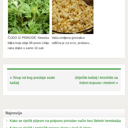
ČUDO IZ PRIRODE: Kineska
Vaša omiljena grickalica
biljka koja ubija 98 posto ćelija
odlična je za srce, probavu…
raka dojke u samo 16 sati
«
Sirup od kog prestaje svaki
Izliječite kašalj i bronhitis sa
kašalj
listom kupusa i medom
»
Najnovije
Kako se riješiti plijesni na potpuno prirodan način bez štetnih hemikalija
Kako se riješiti i spriječiti pojavu vlage u kući ili stanu