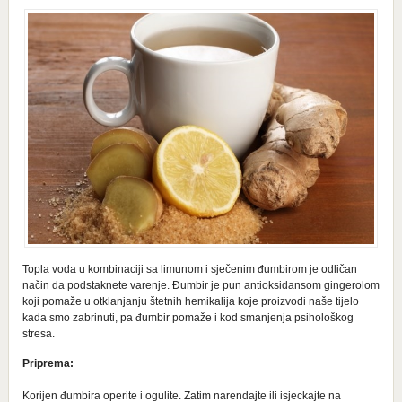
Topla voda u kombinaciji sa limunom i sječenim đumbirom je odličan
način da podstaknete varenje. Đumbir je pun antioksidansom gingerolom
koji pomaže u otklanjanju štetnih hemikalija koje proizvodi naše tijelo
kada smo zabrinuti, pa đumbir pomaže i kod smanjenja psihološkog
stresa.
Priprema:
Korijen đumbira operite i ogulite. Zatim narendajte ili isjeckajte na