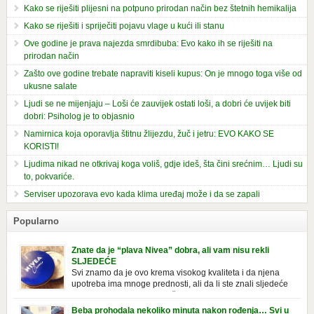
Kako se riješiti plijesni na potpuno prirodan način bez štetnih hemikalija
Kako se riješiti i spriječiti pojavu vlage u kući ili stanu
Ove godine je prava najezda smrdibuba: Evo kako ih se riješiti na
prirodan način
Zašto ove godine trebate napraviti kiseli kupus: On je mnogo toga više od
ukusne salate
Ljudi se ne mijenjaju – Loši će zauvijek ostati loši, a dobri će uvijek biti
dobri: Psiholog je to objasnio
Namirnica koja oporavlja štitnu žlijezdu, žuč i jetru: EVO KAKO SE
KORISTI!
Ljudima nikad ne otkrivaj koga voliš, gdje ideš, šta čini srećnim… Ljudi su
to, pokvariće.
Serviser upozorava evo kada klima uređaj može i da se zapali
Popularno
Znate da je “plava Nivea” dobra, ali vam nisu rekli
SLJEDEĆE
Svi znamo da je ovo krema visokog kvaliteta i da njena
upotreba ima mnoge prednosti, ali da li ste znali sljedeće
o njoj. Nivea krema u klasičnoj, plavoj kutiji,
prepoznatljivog mirisa i jednostavne formule, jeste nezamenljiv inventar
Beba prohodala nekoliko minuta nakon rođenja… Svi u