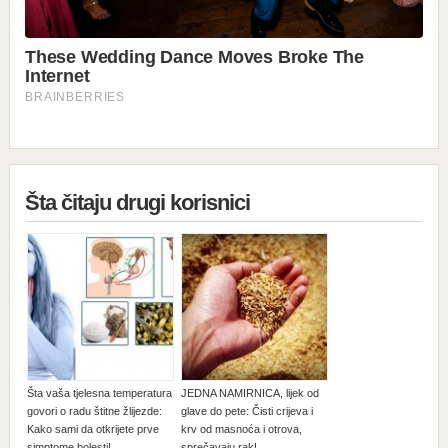
Šta čitaju drugi korisnici
Šta vaša tjelesna temperatura
JEDNA NAMIRNICA, lijek od
govori o radu štitne žlijezde:
glave do pete: Čisti crijeva i
Kako sami da otkrijete prve
krv od masnoća i otrova,
simptome bolesti!
sprečavaju rak!