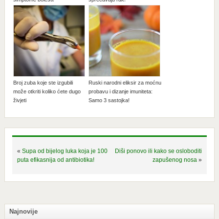
Broj zuba koje ste izgubili
Ruski narodni eliksir za moćnu
može otkriti koliko ćete dugo
probavu i dizanje imuniteta:
živjeti
Samo 3 sastojka!
«
Supa od bijelog luka koja je 100
Diši ponovo ili kako se osloboditi
puta efikasnija od antibiotika!
zapušenog nosa
»
Najnovije