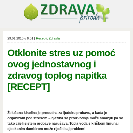
29.01.2015 u 9:51 |
Recepti
,
Zdravlje
Otklonite stres uz pomoć
ovog jednostavnog i
zdravog toplog napitka
[RECEPT]
Želučana kiselina je presudna za ljudsku probavu, a kada je
organizam pod stresom – njezina se proizvodnja može smanjiti pa se
tako cijeli sistem probave narušava. Topla voda s kriškom limuna i
sjeckanim đumbirom može riješiti taj problem!