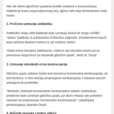
Ako ste skloni gljivičnim upalama budite umjereni u konzumiranju
slatkiša te hrane poput pljesnivog sira, gljiva i bilo koje fermentirane vrste
hrane.
2. Prečesto uzimanje antibiotika
Antibiotici mogu ubiti bakterije koje uzrokuju bolest ali mogu uništiti i
“dobru” bakteriju (Lactobacillus ili Bacillus vaginalis -Doederleinov bacil)
koja održava kiselost rodnice tj. pH rodnice niskim.
“Kada nema dovoljno laktobacila, rodnica nije dovoljno kisela pa se
povećava mogućnost za nastanak gljivične upale”, kaže dr. Grujić.
3. Uzimanje određenih vrsta kontracepcije
Gljivičnu upalu viđamo češće kod korisnica hormonalne kontracepcije, ali
kod trudnica. U tom slučaju propisujemo kontracepciju s manjom dozom
estrogena te probiotike.
“Međutim, dobrobit hormonalnih kontraceptiva daleko nadmašuje
probleme koje uzrokuje gljivična upala, pa skoro nikada nije potrebno
odustati od propisivanja hormonalne kontracepcije”
, objašnjava
ginekologinja Jasenka Grujić.
4. Nošenje preuske i mokre odjeće