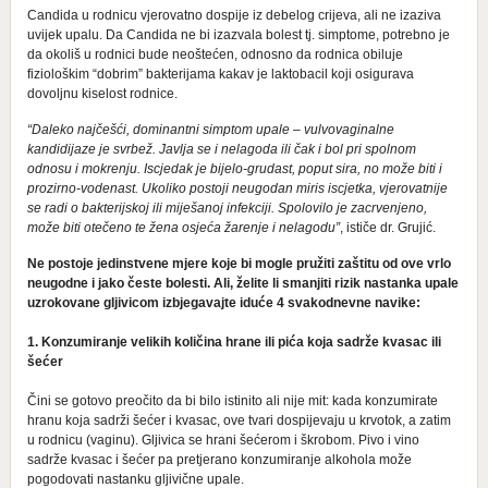
Candida u rodnicu vjerovatno dospije iz debelog crijeva, ali ne izaziva
uvijek upalu. Da Candida ne bi izazvala bolest tj. simptome, potrebno je
da okoliš u rodnici bude neoštećen, odnosno da rodnica obiluje
fiziološkim “dobrim” bakterijama kakav je laktobacil koji osigurava
dovoljnu kiselost rodnice.
“Daleko najčešći, dominantni simptom upale – vulvovaginalne
kandidijaze je svrbež. Javlja se i nelagoda ili čak i bol pri spolnom
odnosu i mokrenju. Iscjedak je bijelo-grudast, poput sira, no može biti i
prozirno-vodenast. Ukoliko postoji neugodan miris iscjetka, vjerovatnije
se radi o bakterijskoj ili miješanoj infekciji. Spolovilo je zacrvenjeno,
može biti otečeno te žena osjeća žarenje i nelagodu”
, ističe dr. Grujić.
Ne postoje jedinstvene mjere koje bi mogle pružiti zaštitu od ove vrlo
neugodne i jako česte bolesti. Ali, želite li smanjiti rizik nastanka upale
uzrokovane gljivicom izbjegavajte iduće 4 svakodnevne navike:
1. Konzumiranje velikih količina hrane ili pića koja sadrže kvasac ili
šećer
Čini se gotovo preočito da bi bilo istinito ali nije mit: kada konzumirate
hranu koja sadrži šećer i kvasac, ove tvari dospijevaju u krvotok, a zatim
u rodnicu (vaginu). Gljivica se hrani šećerom i škrobom. Pivo i vino
sadrže kvasac i šećer pa pretjerano konzumiranje alkohola može
pogodovati nastanku gljivične upale.