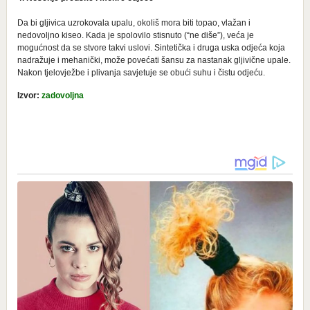
Da bi gljivica uzrokovala upalu, okoliš mora biti topao, vlažan i
nedovoljno kiseo. Kada je spolovilo stisnuto (“ne diše”), veća je
mogućnost da se stvore takvi uslovi. Sintetička i druga uska odjeća koja
nadražuje i mehanički, može povećati šansu za nastanak gljivične upale.
Nakon tjelovježbe i plivanja savjetuje se obući suhu i čistu odjeću.
Izvor:
zadovoljna