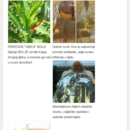
PRIRODNI ”UBICA” BOLA:
Doktor tvrdi: Ovo je najmoćniji
Djeluje BOLJE od bilo kojeg
prirodni antibiotik, ubija svaku
drugog lijeka, a možete ga naći
infekciju u tijelu
u svom dvorištu!!
Aluminijskom folijom ublažite
reumu, zaliječite opekline i
uklonite podočnjake