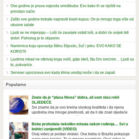
Ove godine je prava najezda smrdibuba: Evo kako ih se riješiti na
prirodan način
Zašto ove godine trebate napraviti kiseli kupus: On je mnogo toga više od
ukusne salate
Ljudi se ne mijenjaju – Loši će zauvijek ostati loši, a dobri će uvijek biti
dobri: Psiholog je to objasnio
Namirnica koja oporavlja štitnu žlijezdu, žuč i jetru: EVO KAKO SE
KORISTI!
Ljudima nikad ne otkrivaj koga voliš, gdje ideš, šta čini srećnim… Ljudi su
to, pokvariće.
Serviser upozorava evo kada klima uređaj može i da se zapali
Popularno
Znate da je “plava Nivea” dobra, ali vam nisu rekli
SLJEDEĆE
Svi znamo da je ovo krema visokog kvaliteta i da njena
upotreba ima mnoge prednosti, ali da li ste znali sljedeće
o njoj. Nivea krema u klasičnoj, plavoj kutiji,
prepoznatljivog mirisa i jednostavne formule, jeste nezamenljiv inventar
Beba prohodala nekoliko minuta nakon rođenja… Svi u
u kupatilima i muškaraca i žena. Mnogi ljudi se ne odvajaju od nje, pa je
bolnici zanijemili! (VIDEO)
čak nose sa […]
Ovaj video je postao viralan. Ova beba iz Brazila pokazuje
svoje prve korake. To je mnoge nasmijalo. Ovaj video je