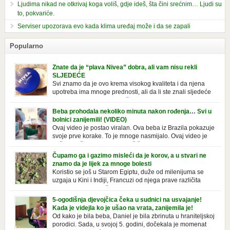
Ljudima nikad ne otkrivaj koga voliš, gdje ideš, šta čini srećnim… Ljudi su
to, pokvariće.
Serviser upozorava evo kada klima uređaj može i da se zapali
Popularno
Znate da je “plava Nivea” dobra, ali vam nisu rekli
SLJEDEĆE
Svi znamo da je ovo krema visokog kvaliteta i da njena
upotreba ima mnoge prednosti, ali da li ste znali sljedeće
o njoj. Nivea krema u klasičnoj, plavoj kutiji,
prepoznatljivog mirisa i jednostavne formule, jeste nezamenljiv inventar
Beba prohodala nekoliko minuta nakon rođenja… Svi u
u kupatilima i muškaraca i žena. Mnogi ljudi se ne odvajaju od nje, pa je
bolnici zanijemili! (VIDEO)
čak nose sa […]
Ovaj video je postao viralan. Ova beba iz Brazila pokazuje
svoje prve korake. To je mnoge nasmijalo. Ovaj video je
baš neobičan. Ne viđamo baš često ovakve korake kod
novorođenih beba. Video je snimila babica, pregledalo ga je preko 80
Čupamo ga i gazimo misleći da je korov, a u stvari ne
miliona ljudi. Ove babice su ostale u čudu nakon što su vidjeli kako
znamo da je lijek za mnoge bolesti
beba želi […]
Koristio se još u Starom Egiptu, duže od milenijuma se
uzgaja u Kini i Indiji, Francuzi od njega prave različita
tradicionalna jela i čorbe… Jedino mi gazimo po njemu,
čupamo ga i bacamo kao korov! Tušt je jednogodišnji, ali vrlo uporan
5-ogodišnja djevojčica čeka u sudnici na usvajanje!
“korov” koji, ka­da nam se jednom nastani u bašti ili dvorištu, teško ga se
Kada je videjla ko je ušao na vrata, zanijemila je!
[…]
Od kako je bila beba, Daniel je bila zbrinuta u hraniteljskoj
porodici. Sada, u svojoj 5. godini, dočekala je momenat