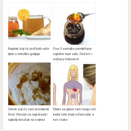
Napitak koji će pročistiti vaše
Ova 3 sastojka pomiješana
tijelo u nekoliko gutljaja
zajedno tope salo, čisti krv i
snižava holesterol
Obrok koji će vam promijeniti
Dlake sa glave vam mogu reći
život. Recept za najzdraviji i
kada ćete imati srčani udar a
najbolji doručak na svijetu!
evo i kako