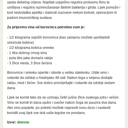
upala debelog crijeva. Napitak uspješno regulira probavnu floru te
uništava i regulira razmnožavanje štetnih bakterija i glista. Lijek pomaže i
kod nedostatka apetita i slabosti izazvane nekom bolesti, operacijom ili
padom imunološkog sustava.
Za pripremu vina od borovnica potrebno vam je:
- 1/2 kilograma svježih borovnica (kao zamjenu možete upotrijebiti
smrznute bobice)
- 1/2 kilograma bobica smreke
- 1 litra dobrog crnog vina
- pola litre jake domaće rakije
- 3 žlice meda, 3 žlice šećera
Borovnice i smreku operite i stavite u veliku staklenku. Ulijte vino i
ostavite da odstoji u hladnjaku 48 sati. Nakon toga u smjesu dodajte
rakiju, med i šećer. Sve dobro promiješajte i ostavite da odstoji sedam
dana.
Lijek se koristi tako da se uzimaju četiri jušne žlice svakoga jutra i večeri.
Vino se koristi tri dana ujutro i uvečer nakon čega se pauzira dva dana.
Ako vino popijete, po potrebi možete napraviti novu dozu i nastaviti
koristiti ovaj lijek sve dok vaše tegobe ne prestanu.
Izvor:
dnevno