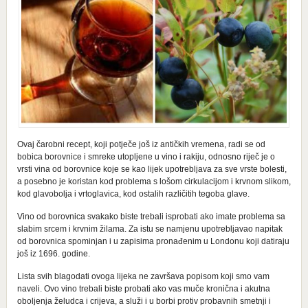
Ovaj čarobni recept, koji potječe još iz antičkih vremena, radi se od
bobica borovnice i smreke utopljene u vino i rakiju, odnosno riječ je o
vrsti vina od borovnice koje se kao lijek upotrebljava za sve vrste bolesti,
a posebno je koristan kod problema s lošom cirkulacijom i krvnom slikom,
kod glavobolja i vrtoglavica, kod ostalih različitih tegoba glave.
Vino od borovnica svakako biste trebali isprobati ako imate problema sa
slabim srcem i krvnim žilama. Za istu se namjenu upotrebljavao napitak
od borovnica spominjan i u zapisima pronađenim u Londonu koji datiraju
još iz 1696. godine.
Lista svih blagodati ovoga lijeka ne završava popisom koji smo vam
naveli. Ovo vino trebali biste probati ako vas muče kronična i akutna
oboljenja želudca i crijeva, a služi i u borbi protiv probavnih smetnji i