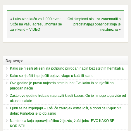
«
Luksuzna kuća za 1.000 evra:
Ovi simptomi nisu za zanemariti a
Stiže na vašu adresu, montira se
predstavljaju opasnost koja je
za vikend – VIDEO
neizbježna
»
Najnovije
Kako se riješiti plijesni na potpuno prirodan način bez štetnih hemikalija
Kako se riješiti i spriječiti pojavu vlage u kući ili stanu
Ove godine je prava najezda smrdibuba: Evo kako ih se riješiti na
prirodan način
Zašto ove godine trebate napraviti kiseli kupus: On je mnogo toga više od
ukusne salate
Ljudi se ne mijenjaju – Loši će zauvijek ostati loši, a dobri će uvijek biti
dobri: Psiholog je to objasnio
Namirnica koja oporavlja štitnu žlijezdu, žuč i jetru: EVO KAKO SE
KORISTI!