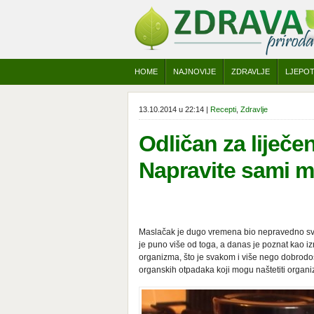
HOME
NAJNOVIJE
ZDRAVLJE
LJEPO
13.10.2014 u 22:14 |
Recepti
,
Zdravlje
Odličan za liječe
Napravite sami 
Maslačak je dugo vremena bio nepravedno svrs
je puno više od toga, a danas je poznat kao izn
organizma, što je svakom i više nego dobrodo
organskih otpadaka koji mogu naštetiti organ