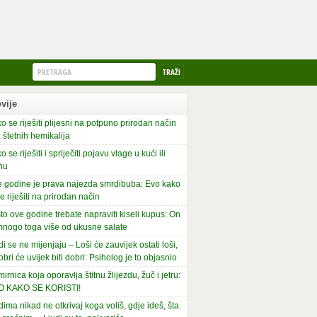
vije
o se riješiti plijesni na potpuno prirodan način
 štetnih hemikalija
o se riješiti i spriječiti pojavu vlage u kući ili
nu
 godine je prava najezda smrdibuba: Evo kako
se riješiti na prirodan način
to ove godine trebate napraviti kiseli kupus: On
mnogo toga više od ukusne salate
di se ne mijenjaju – Loši će zauvijek ostati loši,
obri će uvijek biti dobri: Psiholog je to objasnio
irnica koja oporavlja štitnu žlijezdu, žuč i jetru:
O KAKO SE KORISTI!
dima nikad ne otkrivaj koga voliš, gdje ideš, šta