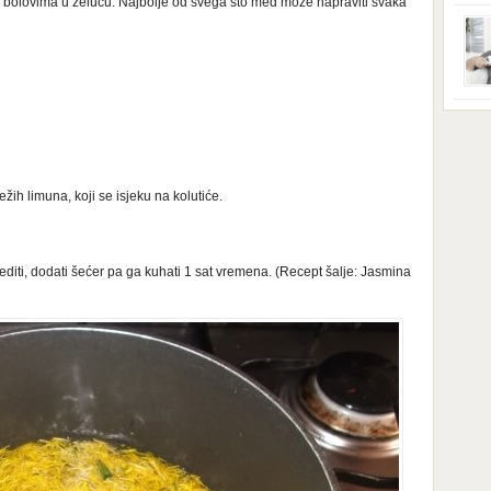
 bolovima u želucu. Najbolje od svega što med može napraviti svaka
ga s
zbri
godi
dobi
veom
poro
zahv
se o
Dani
dese
živo
nema
48 g
žih limuna, koji se isjeku na kolutiće.
samo
diti, dodati šećer pa ga kuhati 1 sat vremena. (Recept šalje: Jasmina