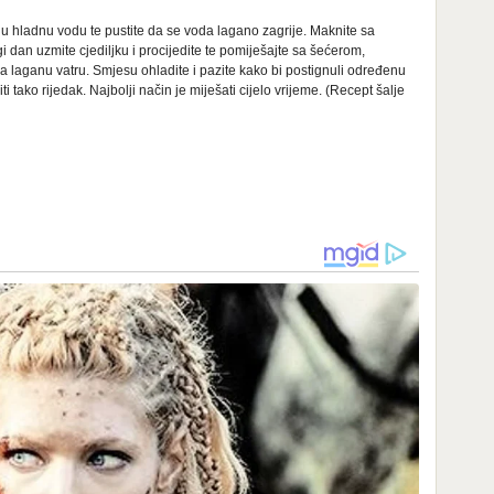
 u hladnu vodu te pustite da se voda lagano zagrije. Maknite sa
gi dan uzmite cjediljku i procijedite te pomiješajte sa šećerom,
 laganu vatru. Smjesu ohladite i pazite kako bi postignuli određenu
ti tako rijedak. Najbolji način je miješati cijelo vrijeme. (Recept šalje