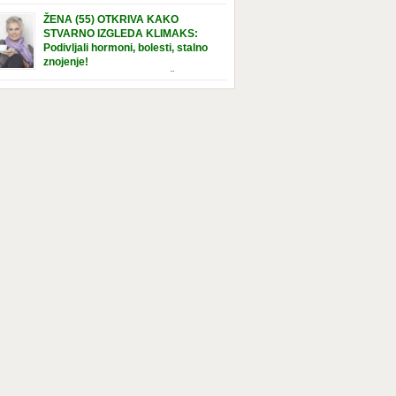
e […]
nuta u hraniteljskoj porodici. Sada, u svojoj 5.
ŽENA (55) OTKRIVA KAKO
ni, dočekala je momenat usvajanja, kada će
STVARNO IZGLEDA KLIMAKS:
ti novu, stalnu porodicu. Ovaj dan je bio
Podivljali hormoni, bolesti, stalno
a poseban za djevojčicu i njenu novu
znojenje!
dicu, ali je uskoro postao još čarobniji,
“Bila sam slomljena, naslušala sam
aljujući socijalnom radniku koji poznaje
 tome da ću uskoro izgledati kao da imam
el. Njenoj novoj porodici je […]
t godina više, i kako je to težak period u
tu žene, podloga za mnoge bolesti, gotovo da
 lijeka”, priča Violeta. “Kada sam napunila
odina, osjetila sam da mi je menopauze ne
 bliža, nego da već “kuca […]