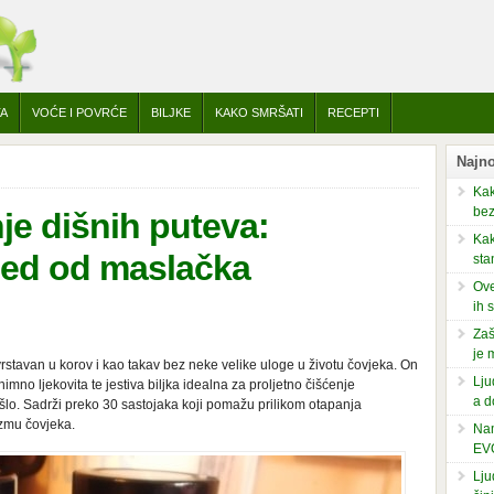
TA
VOĆE I POVRĆE
BILJKE
KAKO SMRŠATI
RECEPTI
Najno
Kak
bez
nje dišnih puteva:
Kak
med od maslačka
sta
Ove
ih 
Zaš
je 
tavan u korov i kao takav bez neke velike uloge u životu čovjeka. On
Lju
imno ljekovita te jestiva biljka idealna za proljetno čišćenje
a d
šlo. Sadrži preko 30 sastojaka koji pomažu prilikom otapanja
izmu čovjeka.
Nam
EV
Lju