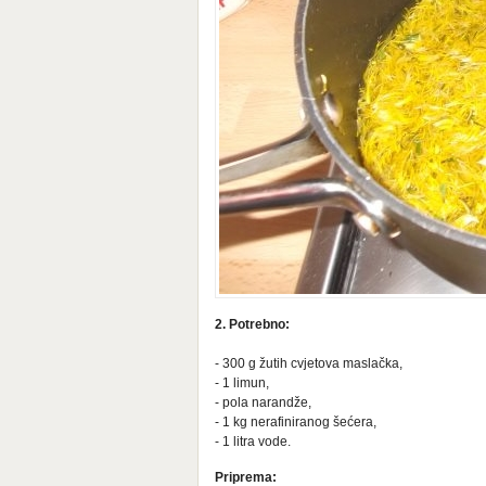
2. Potrebno:
- 300 g žutih cvjetova maslačka,
- 1 limun,
- pola narandže,
- 1 kg nerafiniranog šećera,
- 1 litra vode.
Priprema: