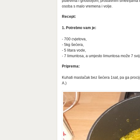
putevima i grloboljom, probavnim smetnjama i
osoba s malo vremena i volje.
Recept:
1. Potrebno vam je:
- 700 cvjetova,
- 5kg šećera,
- 5 litara vode,
- 7 limuntosa, a umjesto limuntosa može 7 svije
Priprema:
Kuhati maslačak bez šećera 1sat, pa ga procije
A.)