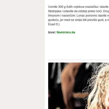
Uzmite 300 g žutih cvjetova maslačka i stavite
štednjaka i ostavite da odstoji preko noći. Dru
limunom i narančom. Lonac ponovno stavite na
gustoću, jer med ne smije biti previše gust, a ni
Esad D.)
Izvor:
Namirnice.ba