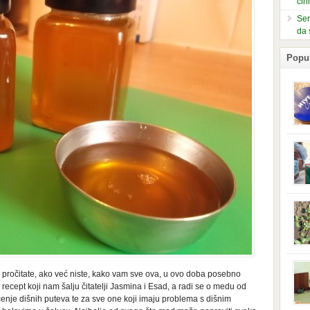
čin
Ser
da 
Popu
slje
kuti
form
mušk
nje,
kora
neob
kod 
preg
babi
beba
i Ind
trad
da pročitate, ako već niste, kako vam sve ova, u ovo doba posebno
njem
cept koji nam šalju čitatelji Jasmina i Esad, a radi se o medu od
jedn
enje dišnih puteva te za sve one koji imaju problema s dišnim
nam 