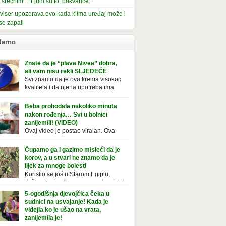
i srećnim… Ljudi su to, pokvariće.
viser upozorava evo kada klima uređaj može i
se zapali
larno
Znate da je “plava Nivea” dobra,
ali vam nisu rekli SLJEDEĆE
Svi znamo da je ovo krema visokog
kvaliteta i da njena upotreba ima
mnoge prednosti, ali da li ste znali
deće o njoj. Nivea krema u klasičnoj, plavoj
Beba prohodala nekoliko minuta
ji, prepoznatljivog mirisa i jednostavne
nakon rođenja… Svi u bolnici
ule, jeste nezamenljiv inventar u kupatilima i
zanijemili! (VIDEO)
araca i žena. Mnogi ljudi se ne odvajaju od
Ovaj video je postao viralan. Ova
 pa je čak nose sa […]
beba iz Brazila pokazuje svoje prve
ke. To je mnoge nasmijalo. Ovaj video je baš
Čupamo ga i gazimo misleći da je
ičan. Ne viđamo baš često ovakve korake
korov, a u stvari ne znamo da je
novorođenih beba. Video je snimila babica,
lijek za mnoge bolesti
ledalo ga je preko 80 miliona ljudi. Ove
Koristio se još u Starom Egiptu,
ce su ostale u čudu nakon što su vidjeli kako
duže od milenijuma se uzgaja u Kini
 želi […]
iji, Francuzi od njega prave različita
5-ogodišnja djevojčica čeka u
icionalna jela i čorbe… Jedino mi gazimo po
sudnici na usvajanje! Kada je
u, čupamo ga i bacamo kao korov! Tušt je
videjla ko je ušao na vrata,
ogodišnji, ali vrlo uporan “korov” koji, ka­da
zanijemila je!
se jednom nastani u bašti ili dvorištu, teško
Od kako je bila beba, Daniel je bila