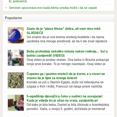
to, pokvariće.
Serviser upozorava evo kada klima uređaj može i da se zapali
Popularno
Znate da je “plava Nivea” dobra, ali vam nisu rekli
SLJEDEĆE
Svi znamo da je ovo krema visokog kvaliteta i da njena
upotreba ima mnoge prednosti, ali da li ste znali sljedeće
o njoj. Nivea krema u klasičnoj, plavoj kutiji,
prepoznatljivog mirisa i jednostavne formule, jeste nezamenljiv inventar
Beba prohodala nekoliko minuta nakon rođenja… Svi u
u kupatilima i muškaraca i žena. Mnogi ljudi se ne odvajaju od nje, pa je
bolnici zanijemili! (VIDEO)
čak nose sa […]
Ovaj video je postao viralan. Ova beba iz Brazila pokazuje
svoje prve korake. To je mnoge nasmijalo. Ovaj video je
baš neobičan. Ne viđamo baš često ovakve korake kod
novorođenih beba. Video je snimila babica, pregledalo ga je preko 80
Čupamo ga i gazimo misleći da je korov, a u stvari ne
miliona ljudi. Ove babice su ostale u čudu nakon što su vidjeli kako
znamo da je lijek za mnoge bolesti
beba želi […]
Koristio se još u Starom Egiptu, duže od milenijuma se
uzgaja u Kini i Indiji, Francuzi od njega prave različita
tradicionalna jela i čorbe… Jedino mi gazimo po njemu,
čupamo ga i bacamo kao korov! Tušt je jednogodišnji, ali vrlo uporan
5-ogodišnja djevojčica čeka u sudnici na usvajanje!
“korov” koji, ka­da nam se jednom nastani u bašti ili dvorištu, teško ga se
Kada je videjla ko je ušao na vrata, zanijemila je!
[…]
Od kako je bila beba, Daniel je bila zbrinuta u hraniteljskoj
porodici. Sada, u svojoj 5. godini, dočekala je momenat
usvajanja, kada će dobiti novu, stalnu porodicu. Ovaj dan