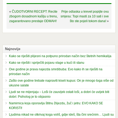
«
ČUDOTVORNI RECEPT: Recite
Prije odlaska u krevet popijte ovu
zbogom dosadnom kašlju u trenu,
smjesu: Topi masti za 10 sati i sve
zagarantovano prestaje ODMAH!
što ste pojeli tokom dana!
»
Najnovije
Kako se riješiti plijesni na potpuno prirodan način bez štetnih hemikalija
Kako se riješiti i spriječiti pojavu vlage u kući ili stanu
Ove godine je prava najezda smrdibuba: Evo kako ih se riješiti na
prirodan način
Zašto ove godine trebate napraviti kiseli kupus: On je mnogo toga više od
ukusne salate
Ljudi se ne mijenjaju – Loši će zauvijek ostati loši, a dobri će uvijek biti
dobri: Psiholog je to objasnio
Namirnica koja oporavlja štitnu žlijezdu, žuč i jetru: EVO KAKO SE
KORISTI!
Ljudima nikad ne otkrivaj koga voliš, gdje ideš, šta čini srećnim… Ljudi su