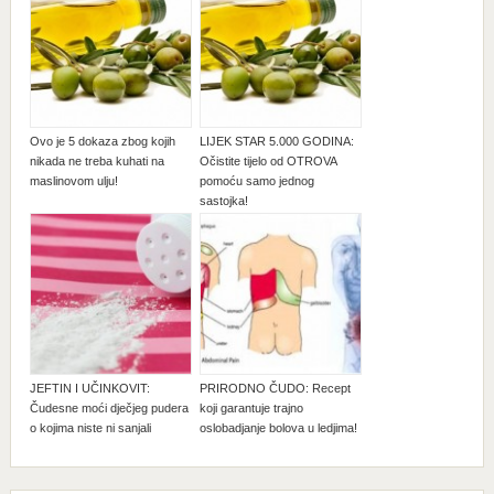
Ovo je 5 dokaza zbog kojih
LIJEK STAR 5.000 GODINA:
nikada ne treba kuhati na
Očistite tijelo od OTROVA
maslinovom ulju!
pomoću samo jednog
sastojka!
JEFTIN I UČINKOVIT:
PRIRODNO ČUDO: Recept
Čudesne moći dječjeg pudera
koji garantuje trajno
o kojima niste ni sanjali
oslobadjanje bolova u ledjima!