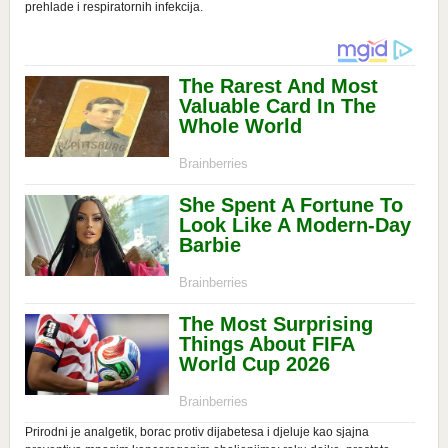
prehlade i respiratornih infekcija.
Prirodni je analgetik, borac protiv dijabetesa i djeluje kao sjajna