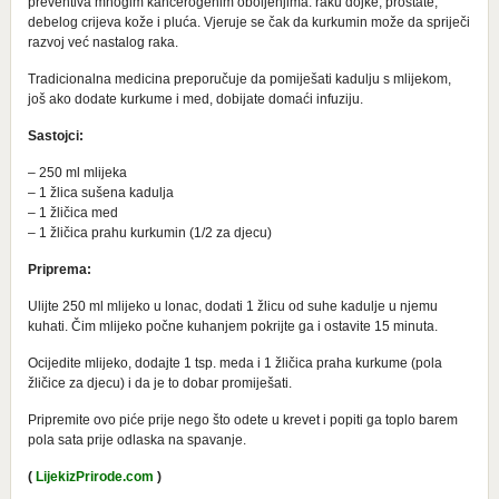
preventiva mnogim kancerogenim oboljenjima: raku dojke, prostate,
debelog crijeva kože i pluća. Vjeruje se čak da kurkumin može da spriječi
razvoj već nastalog raka.
Tradicionalna medicina preporučuje da pomiješati kadulju s mlijekom,
još ako dodate kurkume i med, dobijate domaći infuziju.
Sastojci:
– 250 ml mlijeka
– 1 žlica sušena kadulja
– 1 žličica med
– 1 žličica prahu kurkumin (1/2 za djecu)
Priprema:
Ulijte 250 ml mlijeko u lonac, dodati 1 žlicu od suhe kadulje u njemu
kuhati. Čim mlijeko počne kuhanjem pokrijte ga i ostavite 15 minuta.
Ocijedite mlijeko, dodajte 1 tsp. meda i 1 žličica praha kurkume (pola
žličice za djecu) i da je to dobar promiješati.
Pripremite ovo piće prije nego što odete u krevet i popiti ga toplo barem
pola sata prije odlaska na spavanje.
(
LijekizPrirode.com
)